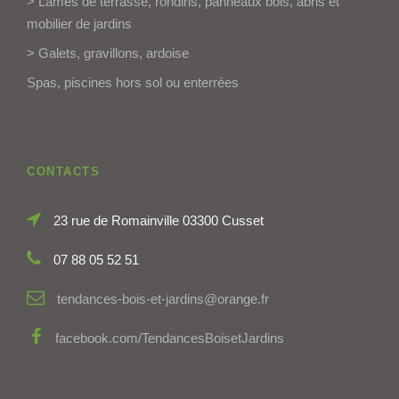
> Lames de terrasse, rondins, panneaux bois, abris et
mobilier de jardins
> Galets, gravillons, ardoise
Spas, piscines hors sol ou enterrées
CONTACTS
23 rue de Romainville 03300 Cusset
07 88 05 52 51
tendances-bois-et-jardins@orange.fr
facebook.com/TendancesBoisetJardins