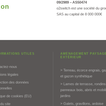
09/2989 – AS50474
ion
o2switch est une société du gr
SAS au capital de 8 000 000€
ORMATIONS UTILES
AMÉNAGEMENT PAYSAG
EXTÉRIEUR
actez-nous
> Terreau, écorce engrais, g
ions légales
et gazon synthétique
ection des données
> Lames de terrasse, rondins
onnelles
panneaux bois, abris et mobil
jardins
tique de cookies (EU)
> Galets, gravillons, ardoise
du site