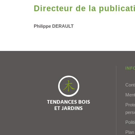
Directeur de la publicat
Philippe DERAULT
INF
Cont
Ment
Prot
pers
Poli
Plan 