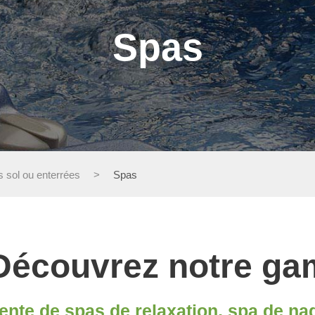
Spas
s sol ou enterrées
>
Spas
Découvrez notre ga
ente de spas de relaxation, spa de nage