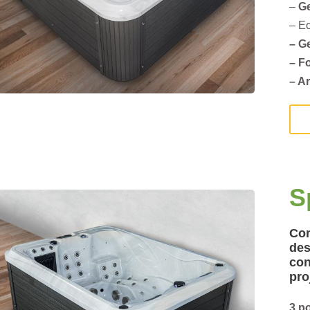
–
G
– Ec
– G
– F
– A
S
Com
des
con
pro
3 p