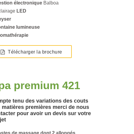
estion électronique
Balboa
lairage
LED
eyser
ontaine lumineuse
romathérapie
Télécharger la brochure
pa premium 421
pte tenu des variations des couts
 matières premières merci de nous
tacter pour avoir un devis sur votre
jet
ostes de massage dont 2 allongés.