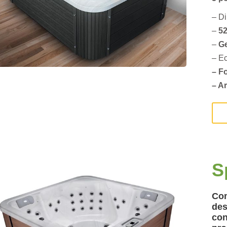
– D
–
52
–
G
– Ec
– F
– A
S
Com
des
con