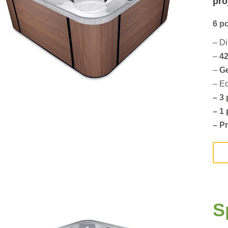
pro
6 p
– D
–
42
–
G
– Ec
– 3
– 1
– P
S