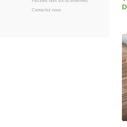
Piscines hors sol ou enterrées
D
Contactez-nous