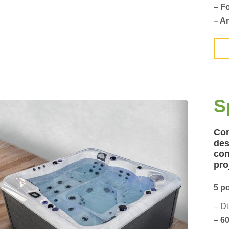
– F
– A
S
Com
des
con
pro
5 p
– D
–
60