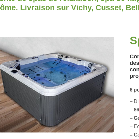
ôme. Livraison sur Vichy, Cusset, Bel
S
Com
des
con
pro
6 p
– D
–
86
–
G
– Ec
– G