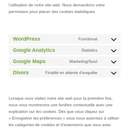
l’utilisation de notre site web. Nous demandons votre
permission pour placer des cookies statistiques.
6. Cookies placés
WordPress
Functional
C
o
Google Analytics
Statistics
C
n
o
Google Maps
Marketing/Suivi
s
C
n
e
o
Divers
Finalité en attente d’enquête
s
n
C
n
e
t
o
7. Consentement
s
n
t
n
e
t
o
s
n
Lorsque vous visitez notre site web pour la première fois,
t
s
e
t
nous vous montrerons une fenêtre contextuelle avec une
o
e
n
t
explication sur les cookies. Dès que vous cliquez sur
s
r
t
o
« Enregistrer les préférences » vous nous autorisez à utiliser
e
v
t
s
les catégories de cookies et d’extensions que vous avez
r
i
o