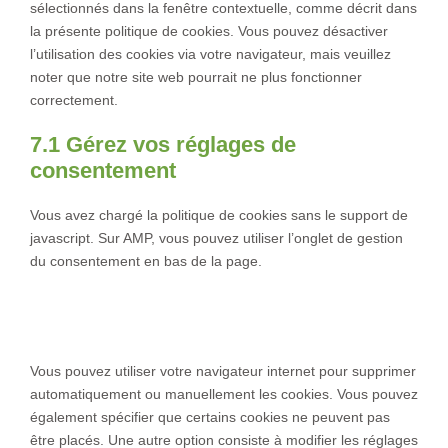
e
sélectionnés dans la fenêtre contextuelle, comme décrit dans
v
c
s
r
la présente politique de cookies. Vous pouvez désactiver
i
e
e
v
l’utilisation des cookies via votre navigateur, mais veuillez
c
w
r
i
noter que notre site web pourrait ne plus fonctionner
e
o
v
c
correctement.
g
r
i
e
o
d
c
7.1 Gérez vos réglages de
g
o
p
e
consentement
o
g
r
d
o
l
e
i
g
Vous avez chargé la politique de cookies sans le support de
e
s
v
l
javascript. Sur AMP, vous pouvez utiliser l’onglet de gestion
-
s
e
e
du consentement en bas de la page.
a
r
-
n
8. Activer/désactiver et supprimer les
s
m
a
cookies
a
l
p
y
Vous pouvez utiliser votre navigateur internet pour supprimer
s
t
automatiquement ou manuellement les cookies. Vous pouvez
i
également spécifier que certains cookies ne peuvent pas
c
être placés. Une autre option consiste à modifier les réglages