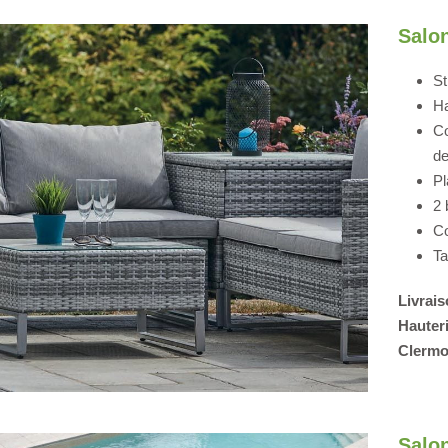
Salon
St
Ha
Co
de
Pl
2 
Co
Ta
Livrais
Hauter
Clermon
Salon