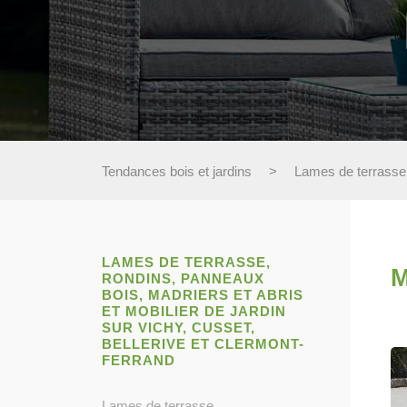
Tendances bois et jardins
>
Lames de terrasse, 
LAMES DE TERRASSE,
M
RONDINS, PANNEAUX
BOIS, MADRIERS ET ABRIS
ET MOBILIER DE JARDIN
SUR VICHY, CUSSET,
BELLERIVE ET CLERMONT-
FERRAND
Lames de terrasse