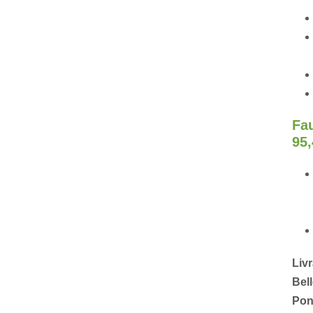
Fau
95
Livr
Bel
Pon