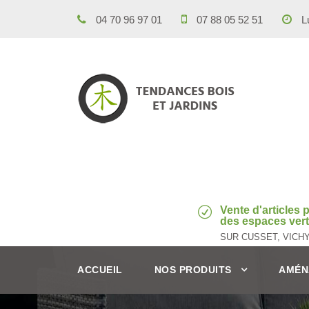
04 70 96 97 01
07 88 05 52 51
Lu
Vente d'articles
des espaces verts
SUR CUSSET, VICH
ACCUEIL
NOS PRODUITS
AMÉN