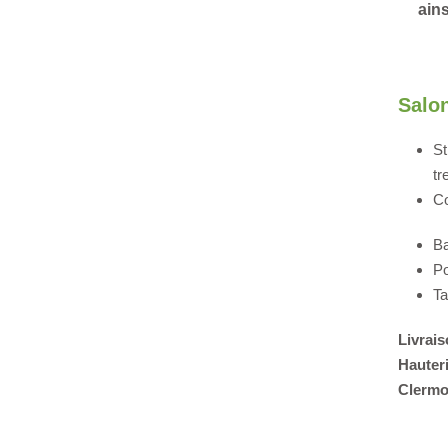
ains
Salo
St
tr
Co
Ba
Po
Ta
Livrais
Hauter
Clermon