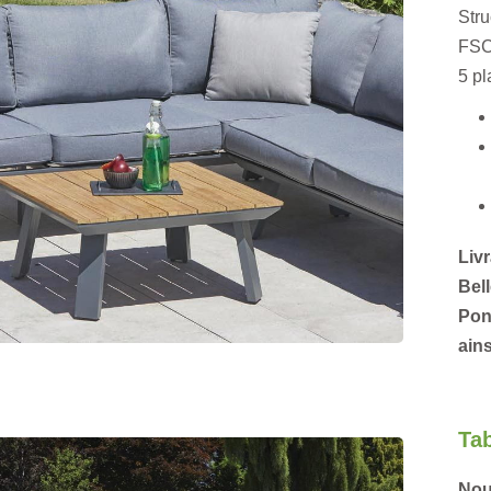
Stru
FSC 
5 pl
Livr
Bel
Pon
ains
Tab
Nous