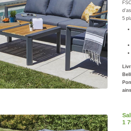
FSC
d’as
5 pl
Livr
Bel
Pon
ains
Sal
1 