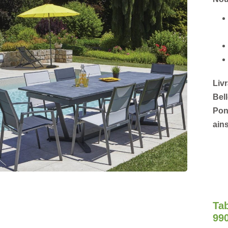
Livr
Bel
Pon
ains
Tab
99